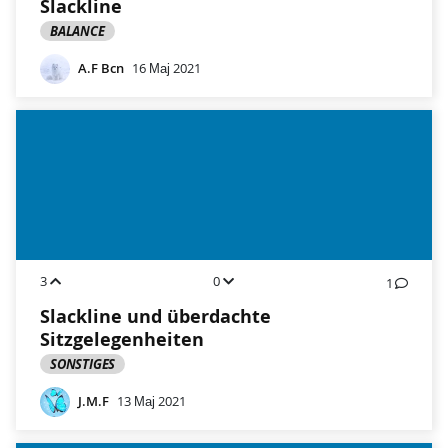
Slackline
BALANCE
A.F Bcn
16 Мај 2021
3
0
1
Slackline und überdachte
Sitzgelegenheiten
SONSTIGES
J.M.F
13 Мај 2021