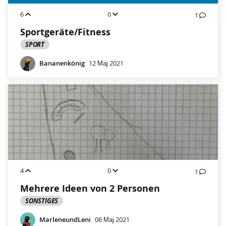
6
0
1
Sportgeräte/Fitness
SPORT
Bananenkönig
12 Мај 2021
4
0
1
Mehrere Ideen von 2 Personen
SONSTIGES
MarleneundLeni
06 Мај 2021