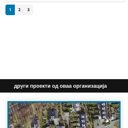
1
2
3
други проекти од оваа организација