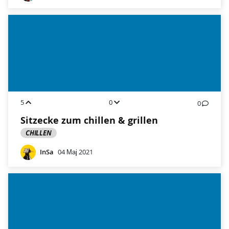
5
0
0
Sitzecke zum chillen & grillen
CHILLEN
InSa
04 Мај 2021