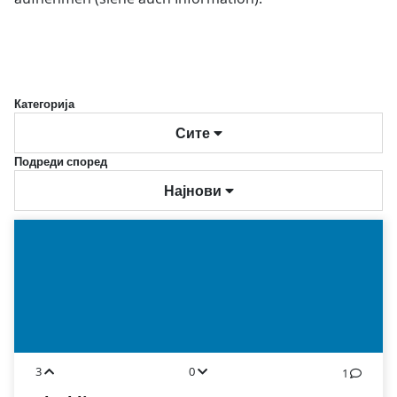
Категорија
Сите
Подреди според
Најнови
3
0
1