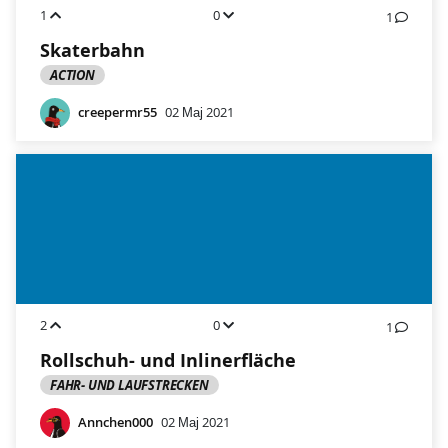
1
0
1
Skaterbahn
ACTION
creepermr55
02 Мај 2021
2
0
1
Rollschuh- und Inlinerfläche
FAHR- UND LAUFSTRECKEN
Annchen000
02 Мај 2021