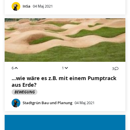
InSa
04 Мај 2021
6
1
3
...wie wäre es z.B. mit einem Pumptrack
aus Erde?
BEWEGUNG
Stadtgrün Bau und Planung
04 Мај 2021