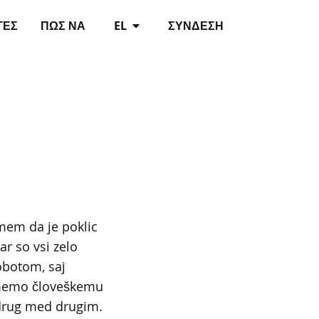
ΤΈΣ
ΠΏΣ ΝΑ
EL
ΣΎΝΔΕΣΗ
amem da je poklic
ar so vsi zelo
obotom, saj
amemo človeškemu
drug med drugim.