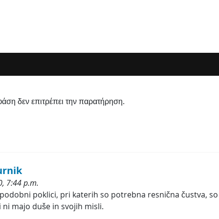
φάση δεν επιτρέπει την παρατήρηση.
urnik
, 7:44 p.m.
 podobni poklici, pri katerih so potrebna resnična čustva, so
i ni majo duše in svojih misli.