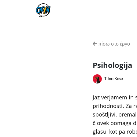
πίσω στο έργο
Psihologija
Tilen Knez
Jaz verjamem in s
prihodnosti. Za ra
spoštljivi, prema
človek pomaga d
glasu, kot pa r