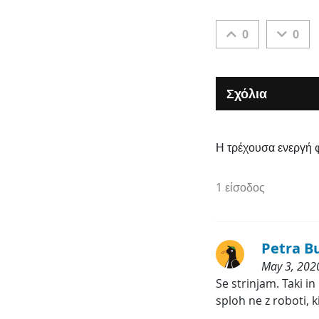
0
0
Σχόλια
Η τρέχουσα ενεργή 
1 είσοδος
Petra B
May 3, 2020
Κατηγορίες
Se strinjam. Taki in
sploh ne z roboti, k