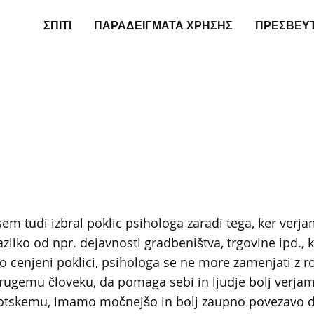
ΣΠΊΤΙ
ΠΑΡΑΔΕΊΓΜΑΤΑ ΧΡΉΣΗΣ
ΠΡΕΣΒΕΥ
em tudi izbral poklic psihologa zaradi tega, ker verj
zliko od npr. dejavnosti gradbeništva, trgovine ipd., k
lo cenjeni poklici, psihologa se ne more zamenjati z r
rugemu človeku, da pomaga sebi in ljudje bolj verj
obotskemu, imamo močnejšo in bolj zaupno povezavo 