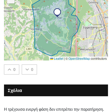
Leaflet
|
©
OpenStreetMap
contributors
0
0
Σχόλια
Η τρέχουσα ενεργή φάση δεν επιτρέπει την παρατήρηση.