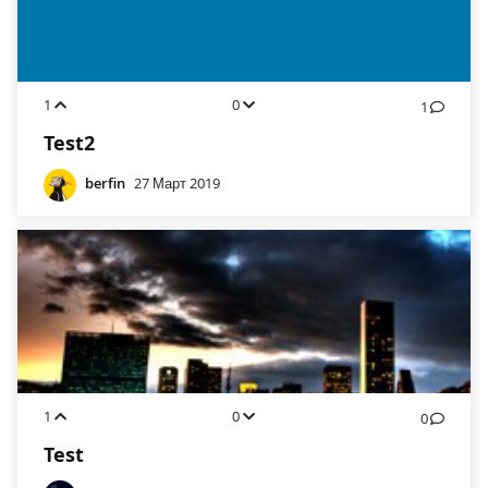
1
0
1
Test2
berfin
27 Март 2019
1
0
0
Test