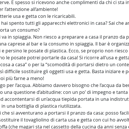
rve. E spesso si ricevono anche complimenti da chi ci sta i
per l’attenzione all’ambiente!
tterie usa e getta con le ricaricabili.
hai spento tutti gli apparecchi elettronici in casa? Sai che an
orta un consumo?
i va in spiaggia. Non riesco a preparare a casa il pranzo da 
na caprese al bar e la consumo in spiaggia. Il bar è organiz
oli e persino le posate di plastica. Ecco, se proprio non riesco
le posate potrei portarle da casa! Si ricorre all’usa e getta 
osa a casa” o per la “scomodità di portarsi dietro un conte
ì difficile sostituire gli oggetti usa e getta. Basta iniziare e p
i più farne a meno!
go per l’acqua. Abbiamo davvero bisogno che l’acqua da bere
olo una questione d’abitudine: con un po’ di impegno e tanta 
d accontentarsi di un’acqua tiepida portata in una indistrut
 una bottiglia di plastica riutilizzata.
i che si avventurano a portarsi il pranzo da casa: posso fac
ostituire il tovagliolino di carta usa e getta con cui ho avvol
toffa (che magari sta nel cassetto della cucina da anni senza e