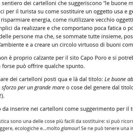
il sentiero dei cartelloni che suggeriscono “le buone m
ci per il turista su come sostituire un oggetto usa e 
e risparmiare energia, come riutilizzare vecchio ogget
plici da realizzare e che comportano poca fatica o 
ta delle persone ma che, se sommate tutte insieme, po
l’ambiente e a creare un circolo virtuoso di buoni co
on è proprio calzante per il sito Capo Poro e si potre
a forse può offrire qualche spunto.
re dei cartelloni posti qua e là dal titolo:
Le buone ab
o sforzo per un grande mare
o cose del genere dal titolo
).
a inserire nei cartelloni come suggerimento per il tu
tica sono una delle cose più facili da sostituire: si può ricor
leggere, ecologiche e…molto
glamour
! Se ne può tenere una i