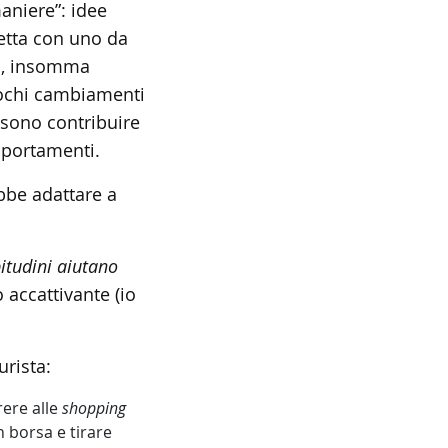
aniere”: idee
getta con uno da
ti, insomma
pochi cambiamenti
ssono contribuire
mportamenti.
bbe adattare a
itudini aiutano
 accattivante (io
rista:
rere alle
shopping
n borsa e tirare