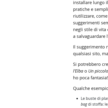
installare lungo 
pratiche e sempli
riutilizzare, com
suggerimenti sem
negli stile di vi
a salvaguardare 
Il suggerimento n
qualsiasi sito, m
Si potrebbero crea
l’Elba
o
Un piccol
ho poca fantasia!!
Qualche esempio d
Le buste di plas
bag
di stoffa: 