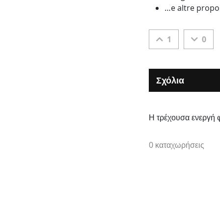
…e altre prop
1
0
Σχόλια
Η τρέχουσα ενεργή 
0 καταχωρήσεις