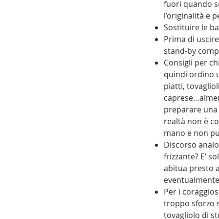
fuori quando se
l’originalità e 
Sostituire le ba
Prima di uscire 
stand-by comp
Consigli per ch
quindi ordino u
piatti, tovagli
caprese…almeno 
preparare una c
realtà non è cos
mano e non puo
Discorso analo
frizzante? E’ s
abitua presto a
eventualmente in
Per i coraggios
troppo sforzo s
tovagliolo di s