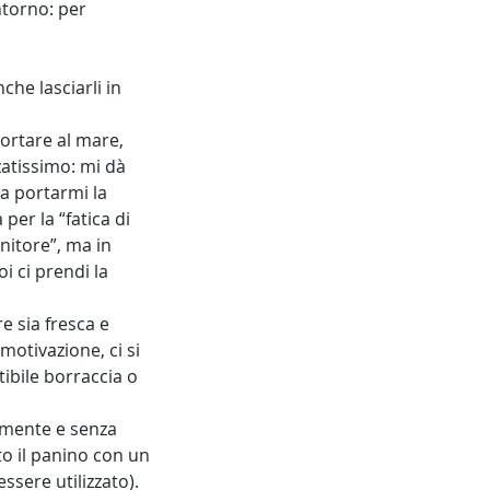
ntorno: per
che lasciarli in
portare al mare,
zatissimo: mi dà
 a portarmi la
per la “fatica di
nitore”, ma in
oi ci prendi la
 sia fresca e
motivazione, ci si
tibile borraccia o
ilmente e senza
to il panino con un
ssere utilizzato).