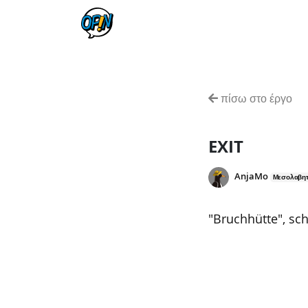
πίσω στο έργο
EXIT
AnjaMo
Μεσολαβη
"Bruchhütte", sc