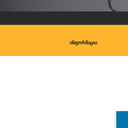
ᲘᲜᲤᲝᲠᲛᲐᲪᲘᲐ