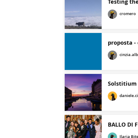
Testing th
cromero
proposta -
cinzia.al
Solstitium
daniele.c
BALLO DI 
Ilaria Bit