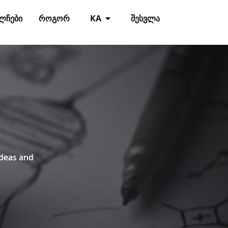
ᲚᲩᲔᲑᲘ
ᲠᲝᲒᲝᲠ
KA
ᲨᲔᲡᲕᲚᲐ
ideas and