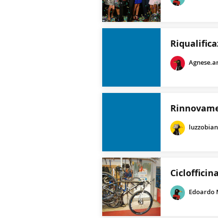
Riqualifica
Agnese.a
Rinnovame
luzzobia
Ciclofficin
Edoardo 