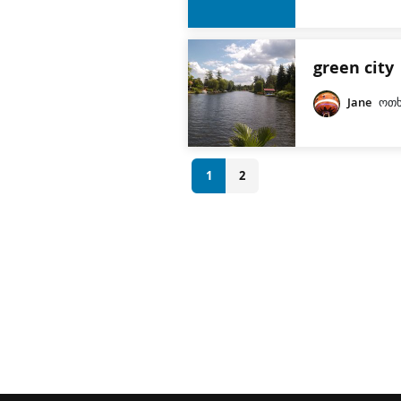
green city
Jane
ოთხ
1
2