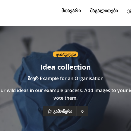
ᲛᲗᲐᲕᲐᲠᲘ
ᲛᲐᲒᲐᲚᲘᲗᲔᲑᲘ
Ე
ᲓᲐᲡᲠᲣᲚᲓᲐ
Idea collection
მიერ
Example for an Organisation
ur wild ideas in our example process. Add images to your 
vote them.
გამოწერა
0