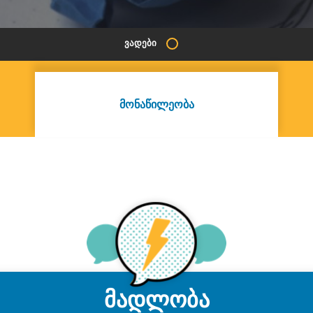
ᲕᲐᲓᲔᲑᲘ
ᲛᲝᲜᲐᲬᲘᲚᲔᲝᲑᲐ
მადლობა