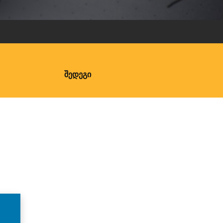
ᲨᲔᲓᲔᲒᲘ