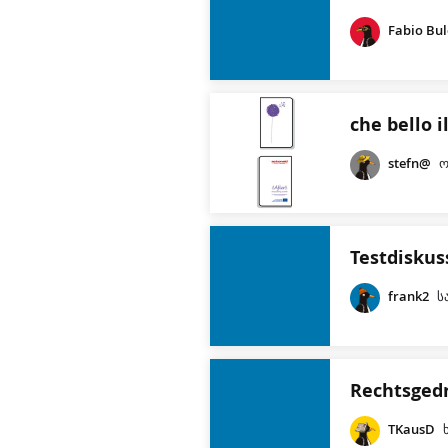
Fabio Bul
che bello i
stefn@
ო
Testdiskus
frank2
ს
Rechtsged
TKausD