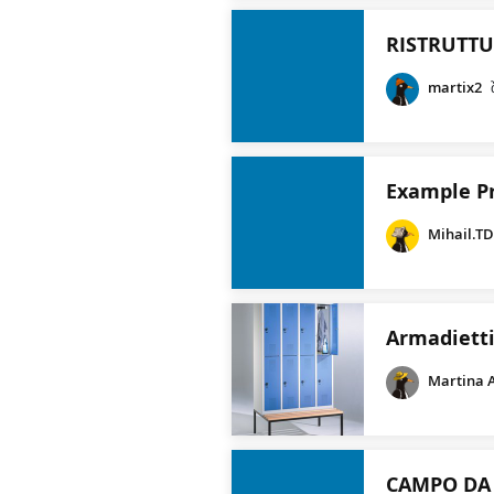
RISTRUTT
martix2
Example P
Mihail.T
Armadietti
Martina 
CAMPO DA 