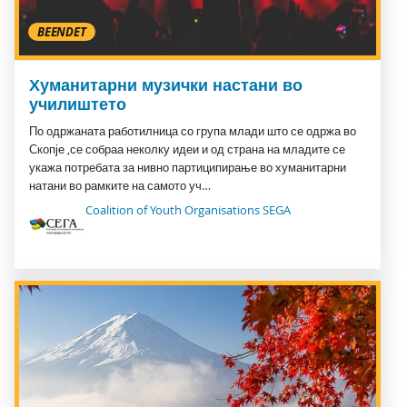
BEENDET
Хуманитарни музички настани во
училиштето
По одржаната работилница со група млади што се одржа во
Скопје ,се собраа неколку идеи и од страна на младите се
укажа потребата за нивно партиципирање во хуманитарни
натани во рамките на самото уч…
Coalition of Youth Organisations SEGA