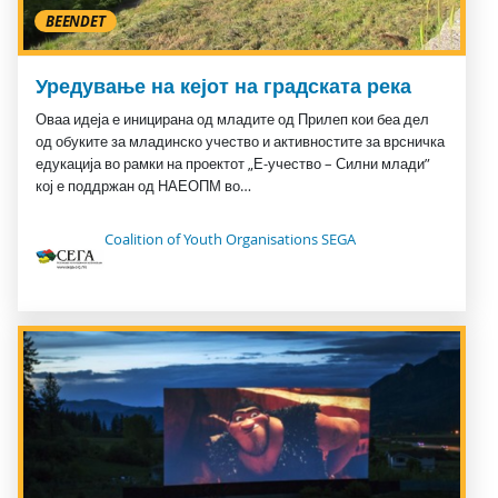
BEENDET
Уредување на кејот на градската река
Оваа идеја е иницирана од младите од Прилеп кои беа дел
од обуките за младинско учество и активностите за врсничка
едукација во рамки на проектот „Е-учество – Силни млади”
кој е поддржан од НАЕОПМ во…
Coalition of Youth Organisations SEGA