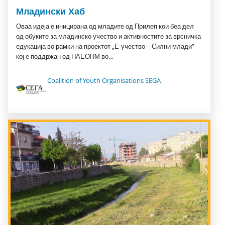
Младински Хаб
Оваа идеја е иницирана од младите од Прилеп кои беа дел
од обуките за младинско учество и активностите за врсничка
едукација во рамки на проектот „Е-учество – Силни млади”
кој е поддржан од НАЕОПМ во…
Coalition of Youth Organisations SEGA