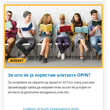
BEENDET
За што ќе ја користам алатката OPIN?
За потребите на обуките од проектот ACTIon секој учесник/
организација треба да направи план за што ќе ја користи
алтката за дигитално младинско учество.
Coalition of Youth Organisations SEGA