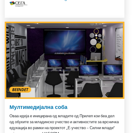
BEENDET
Мултимедијална соба
Оваа идеја е иницирана од младите од Прилеп кои беа дел
од обуките за младинско учество и активностите за врсничка
едукација во рамки на проектот „Е-учество – Силни млади”