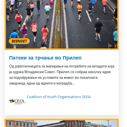
BEENDET
Патеки за трчање во Прилеп
Од работилницата за мапирање на потребите на младите која
ја одржа Младински Совет- Прилеп се собраа неколку идеи
за подобрување на условите за живот во локалната
заедница, една од идеите е изградба…
Coalition of Youth Organisations SEGA