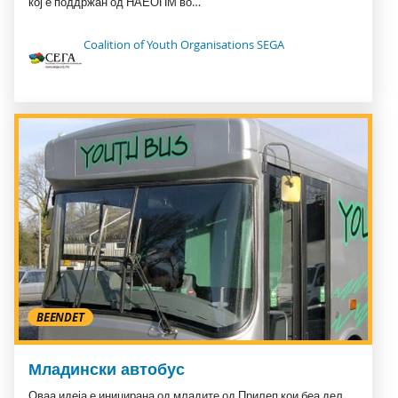
кој е поддржан од НАЕОПМ во…
Coalition of Youth Organisations SEGA
BEENDET
Младински автобус
Оваа идеја е иницирана од младите од Прилеп кои беа дел