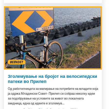
BEENDET
Зголемување на бројот на велосипедски
патеки во Прилеп
Од работилницата за мапирање на потребите на младите која
ја одржа Младински Совет- Прилеп се собраа неколку идеи
за подобрување на условите за живот во локалната
заедница, една од идеите е зголемув…