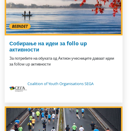
BEENDET
Собирање на идеи за follo up
активности
За потребите на обуката од Актион учесниците даваат идеи
за follow up активности
Coalition of Youth Organisations SEGA