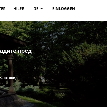
TER
HILFE
DE
EINLOGGEN
ладите пред
и патеки,