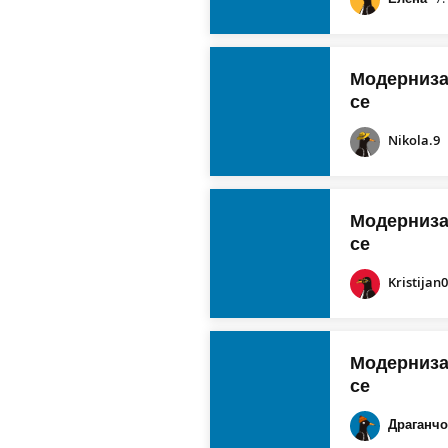
Модернизац
се
Nikola.9
Модернизац
се
Kristijan
Модернизац
се
Драганч