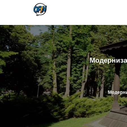
Модернизац
Модерниз