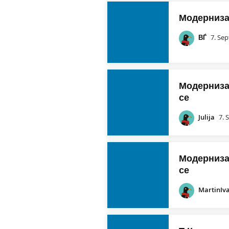
Модерниза
ВЃ
7. Se
Модернизац
се
Julija
7. 
Модернизац
се
MartinIv