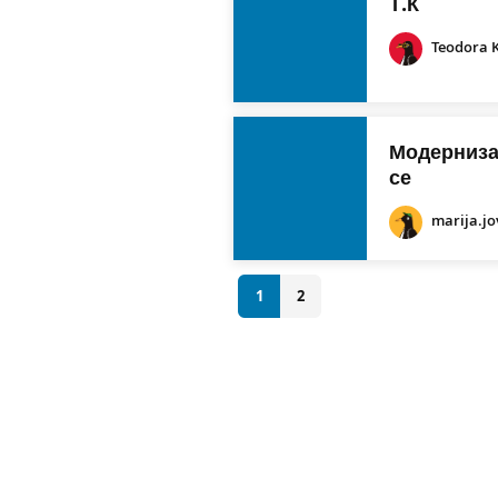
Т.К
Teodora 
Модерниза
се
marija.j
1
2