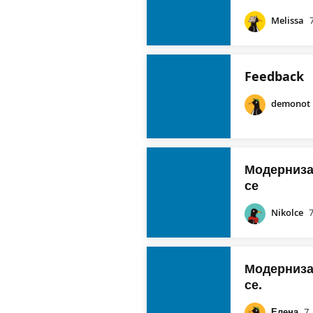
Melissa
Feedback
demonot
Модернизац
се
Nikolce
Модерниза
се.
Елена
7