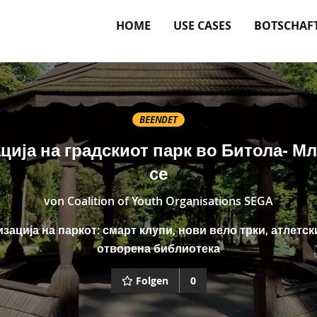
HOME
USE CASES
BOTSCHAF
BEENDET
ија на градскиот парк во Битола- М
се
von
Coalition of Youth Organisations SEGA
ација на паркот: смарт клупи, нови вело трки, атлетск
отворена библиотека
Folgen
0