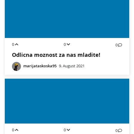
0
0
0
Odlicna moznost za nas mladite!
marijataskoska95
9. August 2021
0
0
0