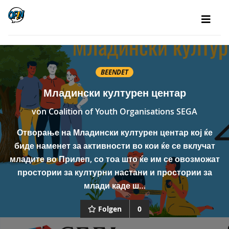
BEENDET
Младински културен центар
von
Coalition of Youth Organisations SEGA
Отворање на Младински културен центар кој ќе
биде наменет за активности во кои ќе се вклучат
младите во Прилеп, со тоа што ќе им се овозможат
простории за културни настани и простории за
млади каде ш…
Folgen
0