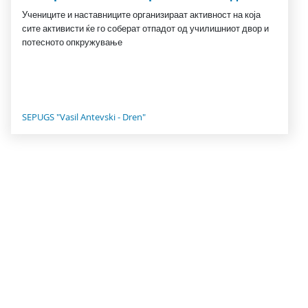
Учениците и наставниците организираат активност на која
сите активисти ќе го соберат отпадот од училишниот двор и
потесното опкружување
SEPUGS "Vasil Antevski - Dren"