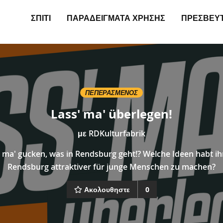
ΣΠΊΤΙ
ΠΑΡΑΔΕΊΓΜΑΤΑ ΧΡΉΣΗΣ
ΠΡΕΣΒΕΥ
ΠΕΠΕΡΑΣΜΈΝΟΣ
Lass' ma' überlegen!
με
RDKulturfabrik
' ma' gucken, was in Rendsburg geht!? Welche Ideen habt ih
Rendsburg attraktiver für junge Menschen zu machen?
Ακολουθηστε
0