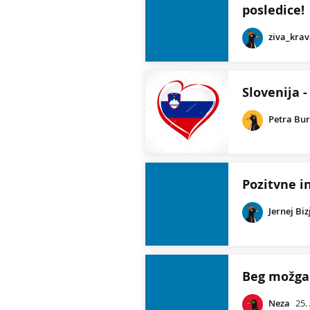
posledice!
ziva_kra
Slovenija 
Petra Bur
Pozitvne i
Jernej Biz
Beg možga
Neza
25.