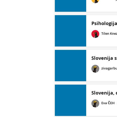
Psihologij
Tilen Kne
Slovenija s
zivagarb
Slovenija,
Eva ČEH