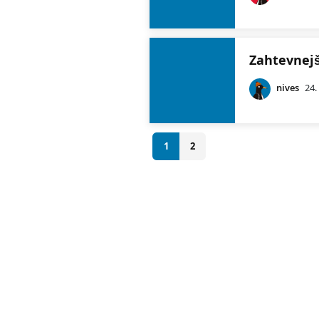
Zahtevnejš
nives
24.
1
2