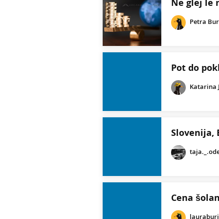
Ne glej le 
Petra Bur
Pot do pokl
Katarina 
Slovenija, 
taja._.od
Cena šolan
laurabur