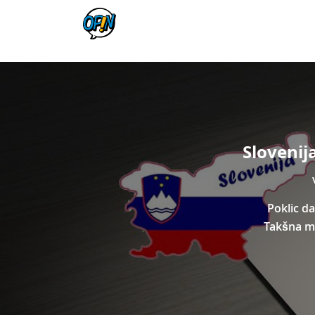
Slovenij
Poklic da
Takšna mo