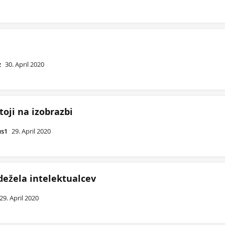
a
z
30. April 2020
toji na izobrazbi
us1
29. April 2020
 dežela intelektualcev
29. April 2020