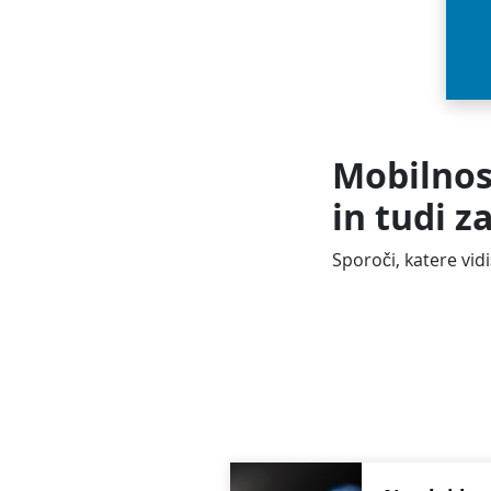
Mobilnost
in tudi z
Sporoči, katere vidiš