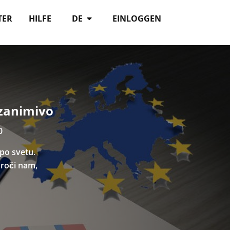
TER
HILFE
DE
EINLOGGEN
 zanimivo
0
 po svetu.
oroči nam,