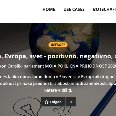
HOME
USE CASES
BOTSCHAF
BEENDET
a, Evropa, svet - pozitivno, negativno,
von
Otroški parlament MOJA POKLICNA PRIHODNOST 202
nes lahko opravljamo doma v Sloveniji, v Evropi ali drugod
bilnost prinaša prednosti, slabosti in tudi zanimivosti. Sp
katere vidiš ti.
Folgen
0