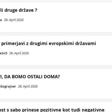
li druge države ?
la
28. April 2020
v primerjavi z drugimi evropskimi državami
azic5
28. April 2020
TI, DA BOMO OSTALI DOMA?
ckograjner
28. April 2020
st s sabo prinese pozitivne kot tudi negativne