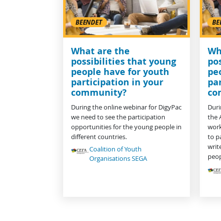
BEENDET
BE
What are the
Wh
possibilities that young
pos
people have for youth
pe
participation in your
par
community?
co
During the online webinar for DigyPac
Duri
we need to see the participation
the 
opportunities for the young people in
work
different countries.
to p
writ
Coalition of Youth
peop
Organisations SEGA