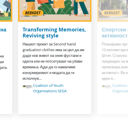
BEENDET
BEENDET
 на
Transforming Memories,
Спортски 
Reviving style
активност
Нашиот проект за Second hand
Планираме орг
graduation clothes има за цел да им
10 километарск
даде нов живот на оние фустани и
Штип. Станува 
 на
одела кои не потсетуваат на убави
предвиден за м
ши
времиња. Ајде да го намалиме
промовира важ
јата.
конзумеризмот и модата да ги
активност. Ве 
исполнув…
идеи и…
Coalition of Youth
Coalition
Organisations SEGA
Organisa