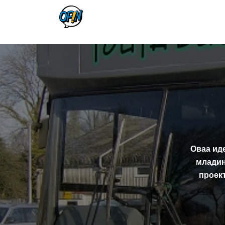
Оваа иде
младин
проек