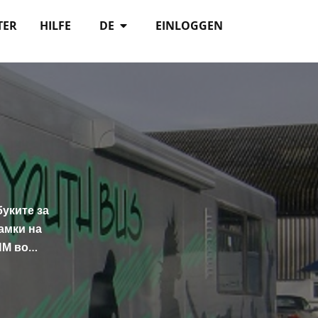
TER
HILFE
DE
EINLOGGEN
буките за
амки на
ПМ во…