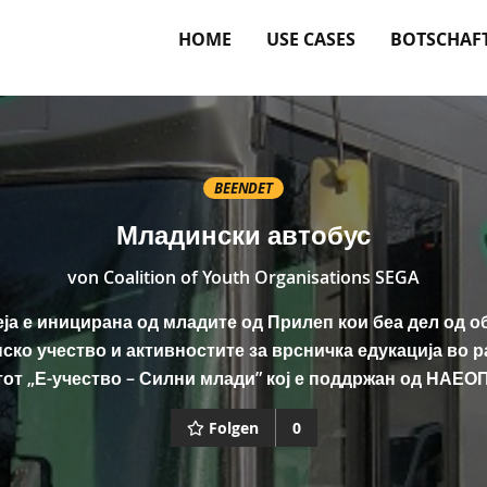
HOME
USE CASES
BOTSCHAF
BEENDET
Младински автобус
von
Coalition of Youth Organisations SEGA
ја е иницирана од младите од Прилеп кои беа дел од о
ско учество и активностите за врсничка едукација во р
тот „Е-учество – Силни млади” кој е поддржан од НАЕО
Folgen
0