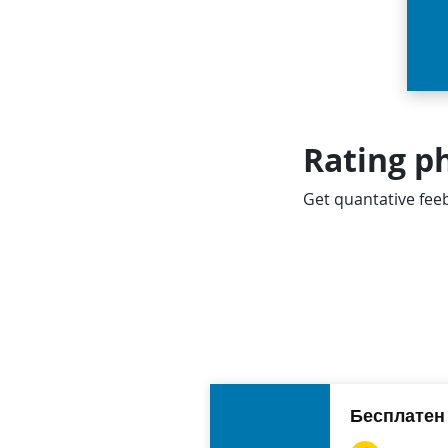
Rating p
Get quantative feeb
Бесплатен