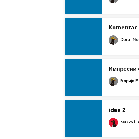
Komentar 
Dora
Nov
Импресии 
Марија М
idea 2
Marko ili