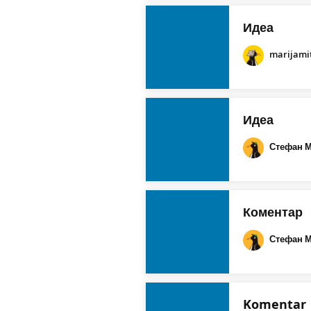
Идеа
marijamit
Идеа
Стефан 
Коментар
Стефан 
Komentar