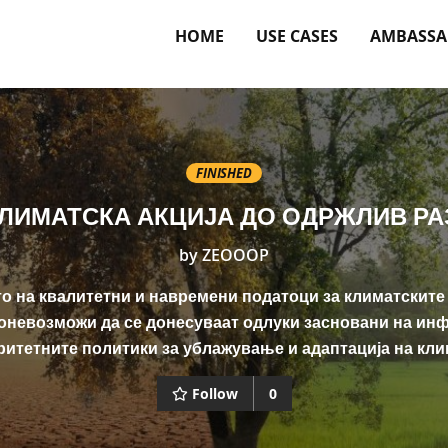
HOME
USE CASES
AMBASSA
FINISHED
КЛИМАТСКА АКЦИЈА ДО ОДРЖЛИВ РА
by
ZEOOOP
 на квалитетни и навремени податоци за климатскит
оневозможи да се донесуваат одлуки засновани на и
ритетните политики за ублажување и адаптација на кл
Follow
0