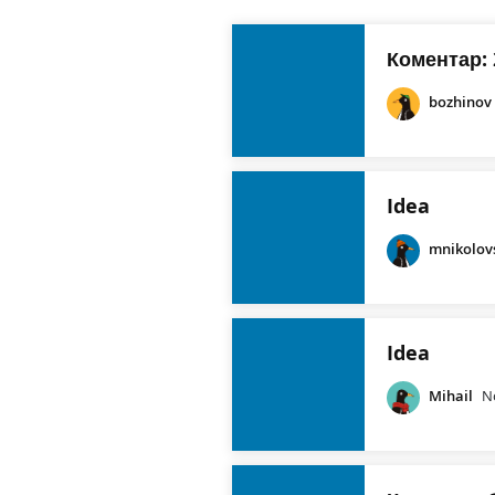
Коментар: 
bozhinov
Idea
mnikolov
Idea
Mihail
N