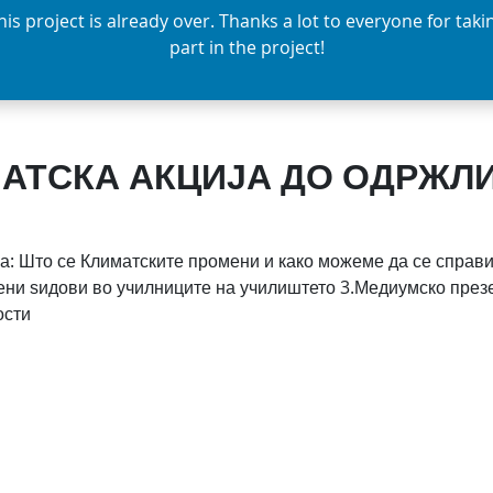
his project is already over. Thanks a lot to everyone for taki
part in the project!
АТСКА АКЦИЈА ДО ОДРЖЛ
ма: Што се Климатските промени и како можеме да се справи
ни ѕидови во училниците на училиштето 3.Медиумско през
ости