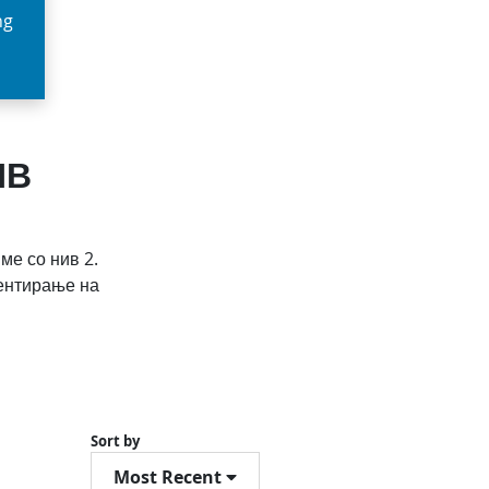
ng
ИВ
ме со нив 2.
ентирање на
Sort by
Most Recent