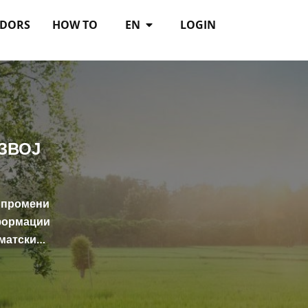
DORS
HOW TO
EN
LOGIN
ЗВОЈ
е промени
нформации
иматски…