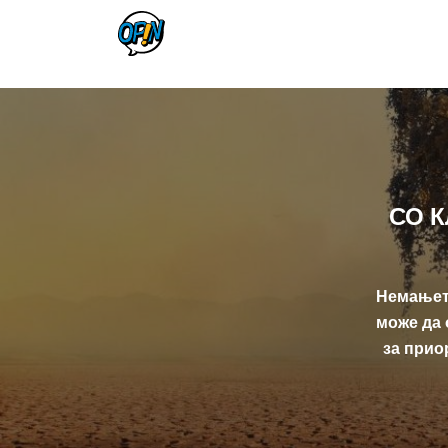
СО 
Немањето
може да 
за прио