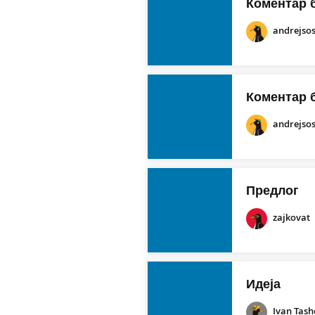
Коментар 
andrejso
Коментар 
andrejso
Предлог
zajkovat
Идеја
Ivan Tash