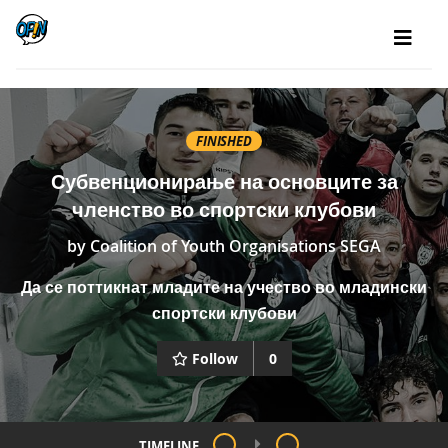
FINISHED
Субвенционирање на основците за
членство во спортски клубови
by
Coalition of Youth Organisations SEGA
Да се поттикнат младите на учество во младински
спортски клубови
Follow
0
TIMELINE