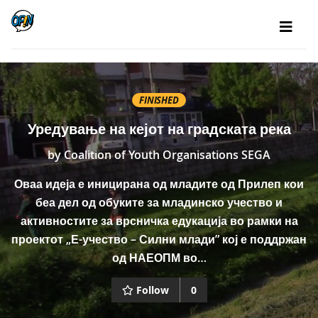
FINISHED
Уредување на кејот на градската река
by
Coalition of Youth Organisations SEGA
Оваа идеја е иницирана од младите од Прилеп кои
беа дел од обуките за младинско учество и
активностите за врсничка едукација во рамки на
проектот „Е-учество – Силни млади” кој е поддржан
од НАЕОПМ во…
Follow
0