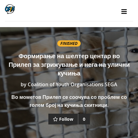
FINISHED
Формирање на шелтер центар во
Прилеп за згрижување и нега на улични
кучиња
by
Coalition of Youth Organisations SEGA
Во мометов Прилеп се соочува со проблем со
голем број на кучиња скитници.
Follow
0