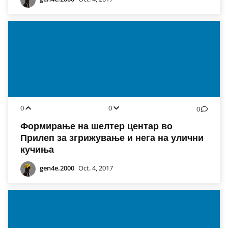
0
0
0
Формирање на шелтер центар во
Прилеп за згрижување и нега на улични
кучиња
gen4e.2000
Oct. 4, 2017