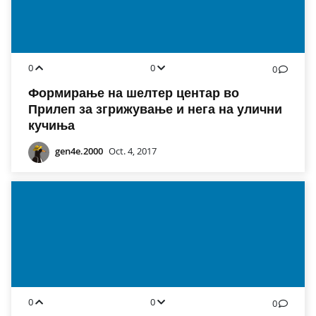
0
0
0
Формирање на шелтер центар во
Прилеп за згрижување и нега на улични
кучиња
gen4e.2000
Oct. 4, 2017
0
0
0