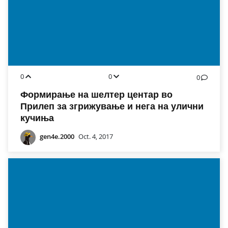
0
0
0
Формирање на шелтер центар во
Прилеп за згрижување и нега на улични
кучиња
gen4e.2000
Oct. 4, 2017