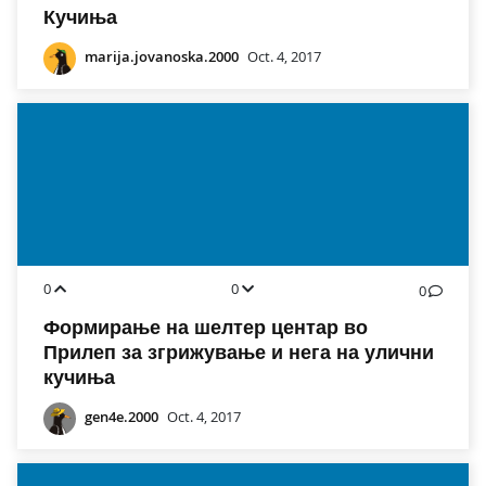
Кучиња
marija.jovanoska.2000
Oct. 4, 2017
0
0
0
Формирање на шелтер центар во
Прилеп за згрижување и нега на улични
кучиња
gen4e.2000
Oct. 4, 2017