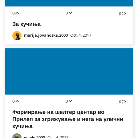
0
0
0
За кучиња
marija.jovanoska.2000
Oct. 4, 2017
0
0
0
Формирање на шелтер центар во
Прилеп за згрижување и нега на улични
кучиња
gen4e.2000
Oct. 4, 2017