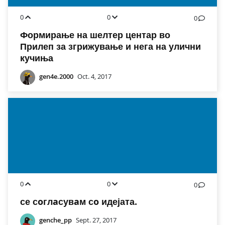
0
0
0
Формирање на шелтер центар во
Прилеп за згрижување и нега на улични
кучиња
gen4e.2000
Oct. 4, 2017
0
0
0
се сoглaсувaм сo идејата.
genche_pp
Sept. 27, 2017