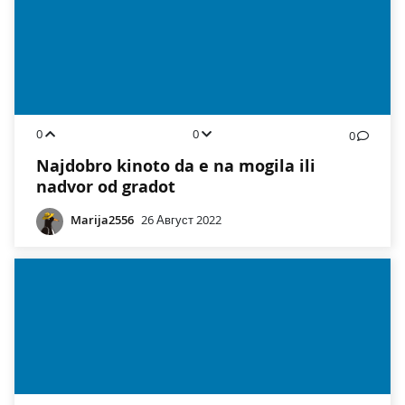
0
0
0
Najdobro kinoto da e na mogila ili
nadvor od gradot
Marija2556
26 Август 2022