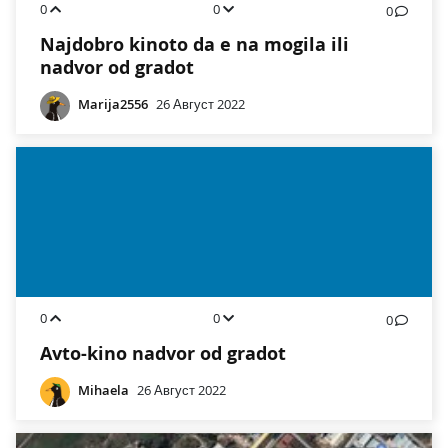
0
0
0
Najdobro kinoto da e na mogila ili
nadvor od gradot
Marija2556
26 Август 2022
0
0
0
Avto-kino nadvor od gradot
Mihaela
26 Август 2022