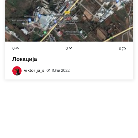
0
0
0
Локација
viktorija_s
01 Юли 2022