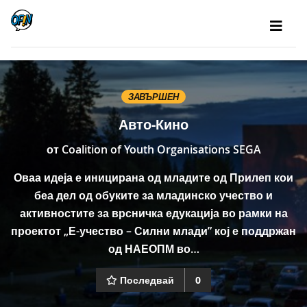
ЗАВЪРШЕН
Авто-Кино
от
Coalition of Youth Organisations SEGA
Оваа идеја е иницирана од младите од Прилеп кои
беа дел од обуките за младинско учество и
активностите за врсничка едукација во рамки на
проектот „Е-учество – Силни млади” кој е поддржан
од НАЕОПМ во…
Последвай
0