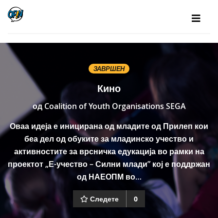
ЗАВРШЕН
Кино
од
Coalition of Youth Organisations SEGA
Оваа идеја е иницирана од младите од Прилеп кои
беа дел од обуките за младинско учество и
активностите за врсничка едукација во рамки на
проектот „Е-учество – Силни млади” кој е поддржан
од НАЕОПМ во…
Следете
0