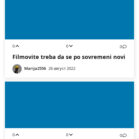
0
0
0
Filmovite treba da se po sovremeni novi
Marija2556
26 август 2022
0
0
0