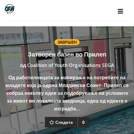
ЗАВРШЕН
Затворен базен во Прилеп
од
Coalition of Youth Organisations SEGA
Од работилницата за мапирање на потребите на
младите која ја одржа Младински Совет- Прилеп се
собраа неколку идеи за подобрување на условите
за живот во локалната заедница, една од идеите е
изградба…
Следете
0