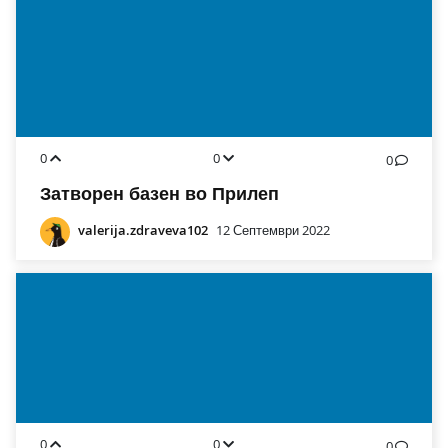
0
0
0
Затворен базен во Прилеп
valerija.zdraveva102
12 Септември 2022
0
0
0