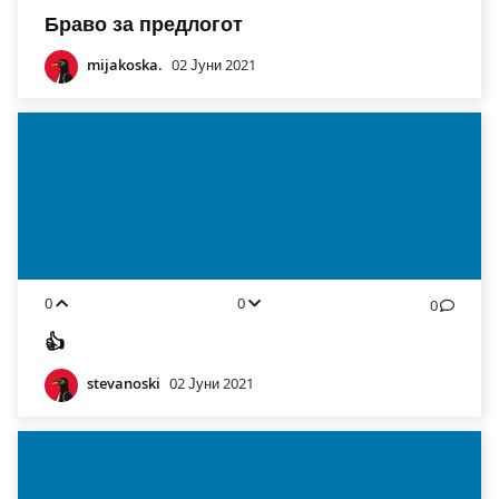
Браво за предлогот
mijakoska.
02 Јуни 2021
0
0
0
👍
stevanoski
02 Јуни 2021