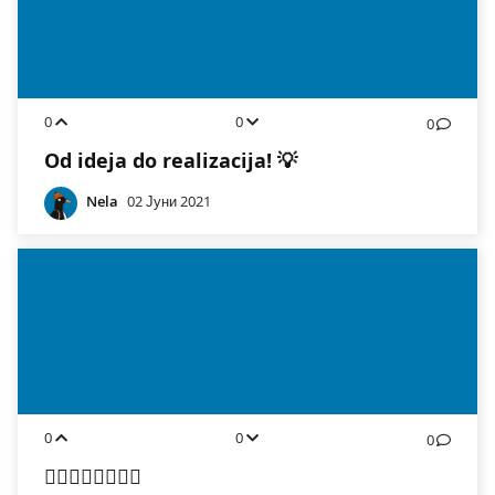
0
0
0
Od ideja do realizacija! 💡
Nela
02 Јуни 2021
0
0
0
🏊‍♂️🏊‍♂️🏊‍♂️🏊‍♂️