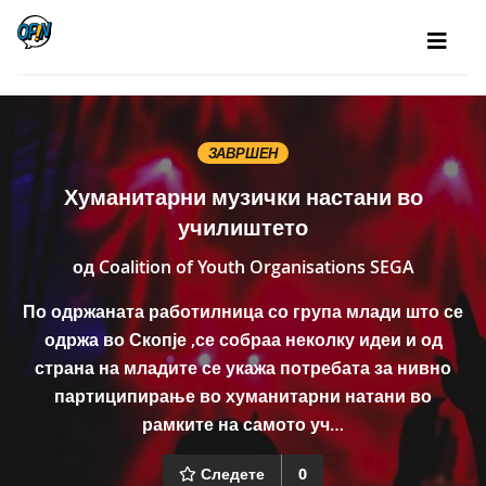
ЗАВРШЕН
Хуманитарни музички настани во
училиштето
од
Coalition of Youth Organisations SEGA
По одржаната работилница со група млади што се
одржа во Скопје ,се собраа неколку идеи и од
страна на младите се укажа потребата за нивно
партиципирање во хуманитарни натани во
рамките на самото уч…
Следете
0