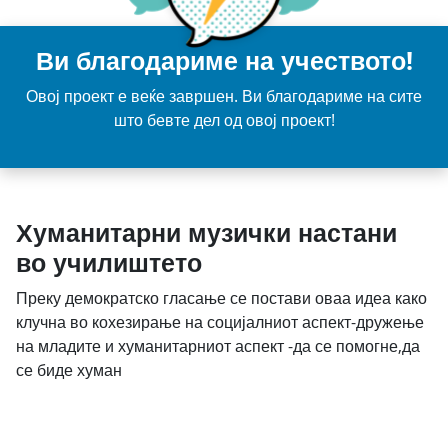
Ви благодариме на учеството!
Овој проект е веќе завршен. Ви благодариме на сите
што бевте дел од овој проект!
Хуманитарни музички настани
во училиштето
Преку демократско гласање се постави оваа идеа како
клучна во кохезирање на социјалниот аспект-дружење
на младите и хуманитарниот аспект -да се помогне,да
се биде хуман