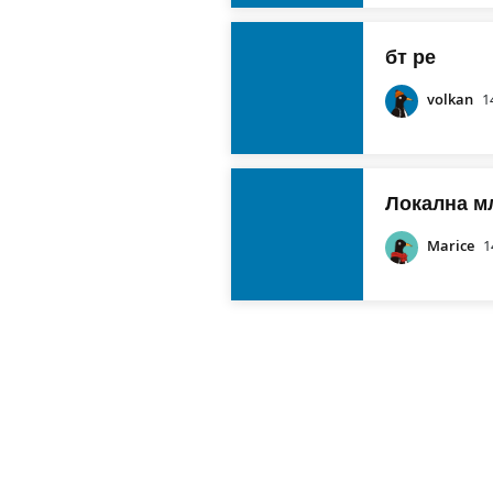
бт ре
volkan
1
Локална м
Marice
1