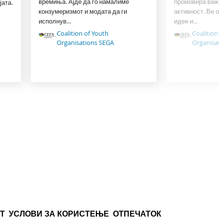
времиња. Ајде да го намалиме
промовира важ
јата.
конзумеризмот и модата да ги
активност. Ве 
исполнув…
идеи и…
Coalition of Youth
Coalition
Organisations SEGA
Organisa
Т
УСЛОВИ ЗА КОРИСТЕЊЕ
ОТПЕЧАТОК