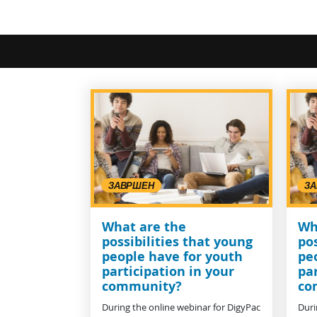
ЗАВРШЕН
З
What are the
Wh
possibilities that young
pos
people have for youth
pe
participation in your
par
community?
co
During the online webinar for DigyPac
Duri