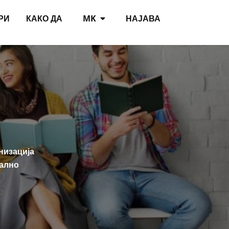
РИ
КАКО ДА
MK
НАЈАВА
низација
тално