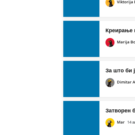
Viktorija
Креирање 
Marija B
За што би 
Dimitar 
Затворен 
Mar
14 а