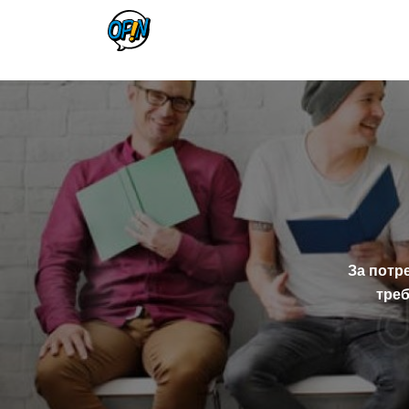
За потр
треб