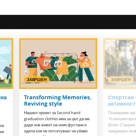
ЗАВРШЕН
ЗАВРШЕН
 на
Transforming Memories,
Спортски 
Reviving style
активност
Нашиот проект за Second hand
Планираме орг
graduation clothes има за цел да им
10 километарск
даде нов живот на оние фустани и
Штип. Станува 
 на
одела кои не потсетуваат на убави
предвиден за м
ши