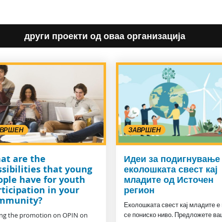
други проекти од оваа организација
АВРШЕН
ЗАВРШЕН
at are the
Идеи за подигнување
sibilities that young
еколошката свест кај
ople have for youth
младите од Источен
ticipation in your
регион
mmunity?
Еколошката свест кај младите е
се пониско ниво. Предложете ва
ng the promotion on OPIN on