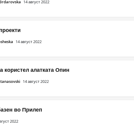
 Brdarovska
14 август 2022
проекти
osheska
14 август 2022
ја користел алатката Опин
Atanasovski
14 август 2022
базен во Прилеп
вгуст 2022