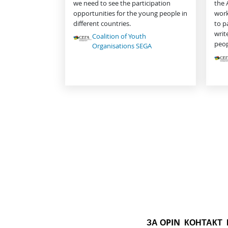
we need to see the participation
the 
opportunities for the young people in
work
different countries.
to p
writ
Coalition of Youth
peop
Organisations SEGA
ЗА ОPIN
КОНТАКТ