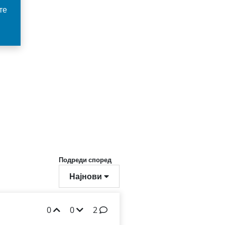
те
Подреди според
Најнови
0
0
2