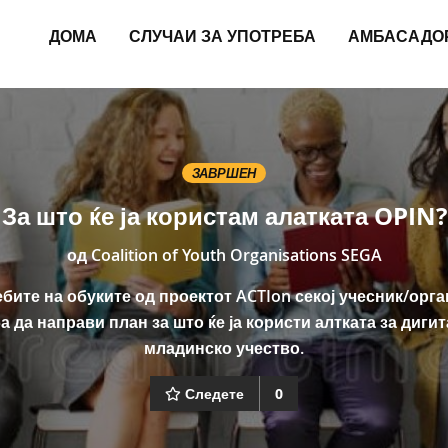
ДОМА
СЛУЧАИ ЗА УПОТРЕБА
АМБАСАДО
ЗАВРШЕН
За што ќе ја користам алатката OPIN?
од
Coalition of Youth Organisations SEGA
ебите на обуките од проектот ACTIon секој учесник/орга
а да направи план за што ќе ја користи алтката за диги
младинско учество.
Следете
0