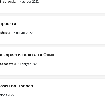
 Brdarovska
14 август 2022
проекти
osheska
14 август 2022
ја користел алатката Опин
Atanasovski
14 август 2022
базен во Прилеп
вгуст 2022