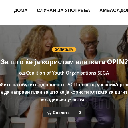
ДОМА
СЛУЧАИ ЗА УПОТРЕБА
АМБАСАДО
ЗАВРШЕН
За што ќе ја користам алатката OPIN?
од
Coalition of Youth Organisations SEGA
ебите на обуките од проектот ACTIon секој учесник/орга
а да направи план за што ќе ја користи алтката за диги
младинско учество.
Следете
0