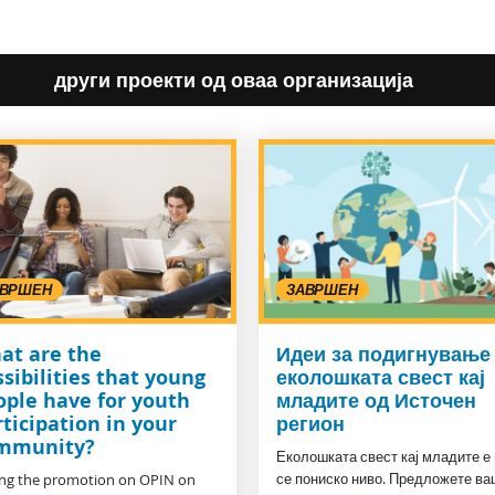
други проекти од оваа организација
АВРШЕН
ЗАВРШЕН
at are the
Идеи за подигнување
sibilities that young
еколошката свест кај
ople have for youth
младите од Источен
ticipation in your
регион
mmunity?
Еколошката свест кај младите е
се пониско ниво. Предложете ва
ng the promotion on OPIN on