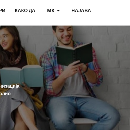
РИ
КАКО ДА
MK
НАЈАВА
низација
тално